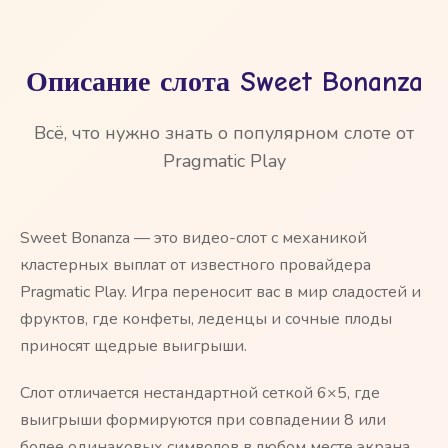
Описание слота Sweet Bonanza
Всё, что нужно знать о популярном слоте от
Pragmatic Play
Sweet Bonanza — это видео-слот с механикой
кластерных выплат от известного провайдера
Pragmatic Play. Игра переносит вас в мир сладостей и
фруктов, где конфеты, леденцы и сочные плоды
приносят щедрые выигрыши.
Слот отличается нестандартной сеткой 6×5, где
выигрыши формируются при совпадении 8 или
более одинаковых символов в любом месте экрана.