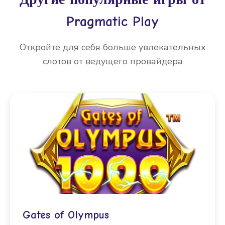
Pragmatic Play
Откройте для себя больше увлекательных
слотов от ведущего провайдера
Gates of Olympus