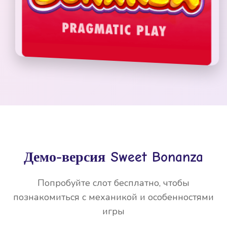
Демо-версия Sweet Bonanza
Попробуйте слот бесплатно, чтобы
познакомиться с механикой и особенностями
игры