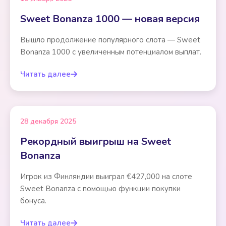
Sweet Bonanza 1000 — новая версия
Вышло продолжение популярного слота — Sweet
Bonanza 1000 с увеличенным потенциалом выплат.
Читать далее
28 декабря 2025
Рекордный выигрыш на Sweet
Bonanza
Игрок из Финляндии выиграл €427,000 на слоте
Sweet Bonanza с помощью функции покупки
бонуса.
Читать далее