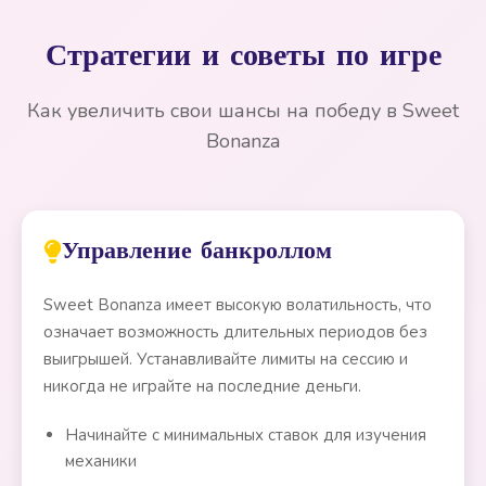
Стратегии и советы по игре
Как увеличить свои шансы на победу в Sweet
Bonanza
Управление банкроллом
Sweet Bonanza имеет высокую волатильность, что
означает возможность длительных периодов без
выигрышей. Устанавливайте лимиты на сессию и
никогда не играйте на последние деньги.
Начинайте с минимальных ставок для изучения
механики