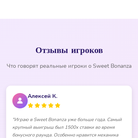
работает на всех современных смартфонах и
планшетах через браузер без необходимости
скачивания дополнительного приложения.
Интерфейс автоматически подстраивается под
размер экрана.
Отзывы игроков
Что говорят реальные игроки о Sweet Bonanza
Алексей К.
"Играю в Sweet Bonanza уже больше года. Самый
крупный выигрыш был 1500x ставки во время
бонусного раунда. Особенно нравится механика