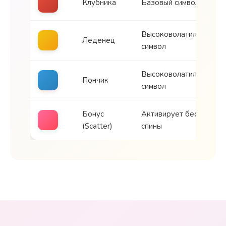
Клубника
Базовый символ
Высоковолатильный
Леденец
символ
Высоковолатильный
Пончик
символ
Бонус
Активирует бесплатны
(Scatter)
спины