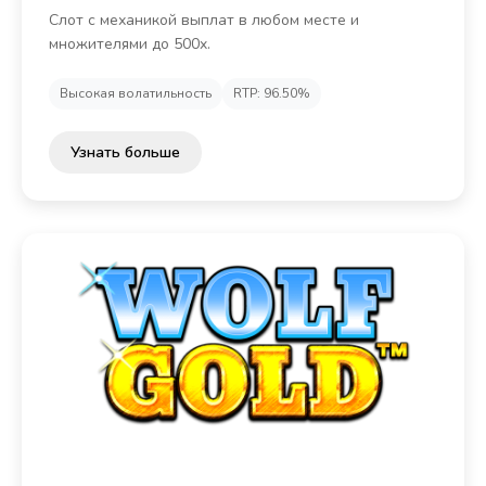
Слот с механикой выплат в любом месте и
множителями до 500x.
Высокая волатильность
RTP: 96.50%
Узнать больше