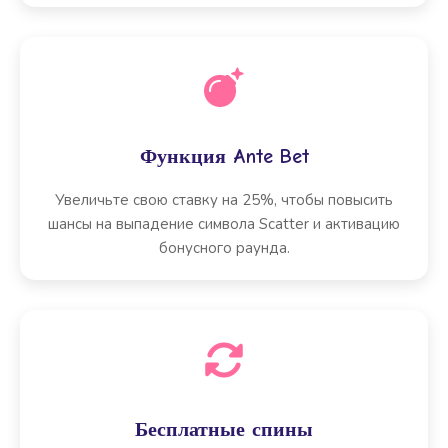
Функция Ante Bet
Увеличьте свою ставку на 25%, чтобы повысить
шансы на выпадение символа Scatter и активацию
бонусного раунда.
Бесплатные спины