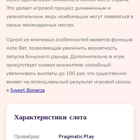
Это делает игровой процесс динамичным и
увлекательным, ведь комбинации могут появляться в
самых неожиданных местах.
Одной из ключевых особенностей является функция
Ante Bet, позволяющая увеличить вероятность
запуска бонусного раунда. Дополнительно в игре
присутствует символ множителя, способный
увеличивать выплаты до 100 раз, что существенно
влияет на потенциальный результат игровой сессии
в
Sweet Bonanza
Характеристики слота
Провайдер
Pragmatic Play